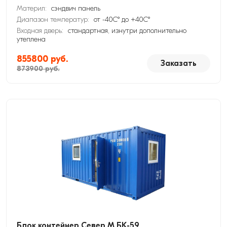
Материл:
сэндвич панель
Диапазон температур:
от -40С° до +40С°
Входная дверь:
стандартная, изнутри дополнительно
утеплена
855800 руб.
Заказать
873900 руб.
Блок контейнер Север М БК-59