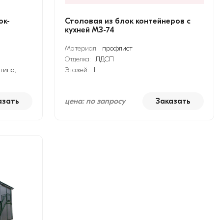
ок-
Столовая из блок контейнеров с
кухней МЗ-74
Материал:
профлист
Отделка:
ЛДСП
типа,
Этажей:
1
азать
цена: по запросу
Заказать