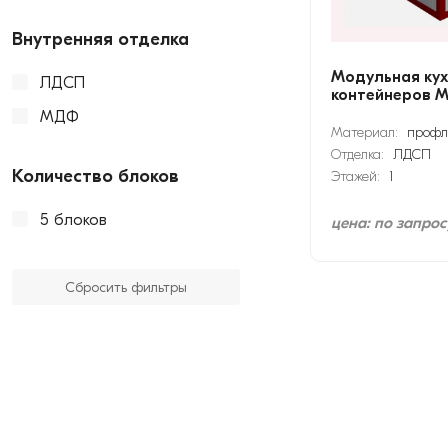
Внутренняя отделка
Модульная кух
ЛДСП
контейнеров М
МДФ
Материал:
профл
Отделка:
ЛДСП
Количество блоков
Этажей:
1
5 блоков
цена: по запрос
Сбросить фильтры