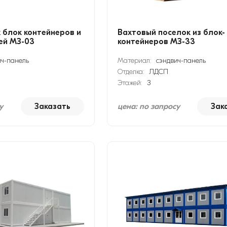
х блок контейнеров и
Вахтовый поселок из блок-
ей МЗ-03
контейнеров МЗ-33
ич-панель
Материал:
сэндвич-панель
Отделка:
ЛДСП
Этажей:
3
у
Заказать
цена: по запросу
Зак