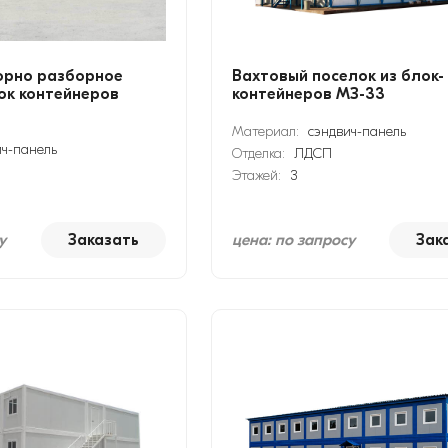
орно разборное
Вахтовый поселок из блок-
лок контейнеров
контейнеров МЗ-33
Материал:
сэндвич-панель
ич-панель
Отделка:
ЛДСП
Этажей:
3
у
Заказать
цена: по запросу
Зак