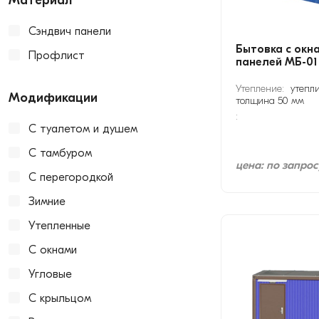
Материал
Сэндвич панели
Бытовка с окн
Профлист
панелей МБ-01
Утепление:
утепли
Модификации
толщина 50 мм
:
С туалетом и душем
С тамбуром
цена: по запрос
С перегородкой
Зимние
Утепленные
С окнами
Угловые
С крыльцом