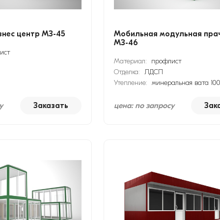
нес центр МЗ-45
Мобильная модульная пра
МЗ-46
ист
Материал:
профлист
Отделка:
ЛДСП
Утепление:
минеральная вата 10
у
Заказать
цена: по запросу
Зак