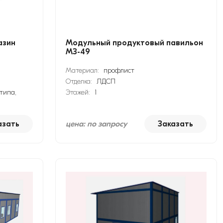
азин
Модульный продуктовый павильон
МЗ-49
Материал:
профлист
Отделка:
ЛДСП
типа,
Этажей:
1
азать
цена: по запросу
Заказать