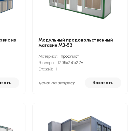
рвис из
Модульный продовольственный
магазин МЗ-53
Материал:
профлист
Размеры:
12.05х2.41х2.7м
Этажей:
1
азать
цена: по запросу
Заказать