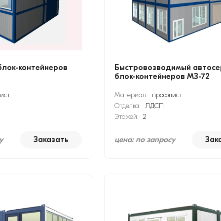
блок-контейнеров
Быстровозводимый автосе
блок-контейнеров МЗ-72
ист
Материал:
профлист
Отделка:
ЛДСП
Этажей:
2
у
Заказать
цена: по запросу
Зак