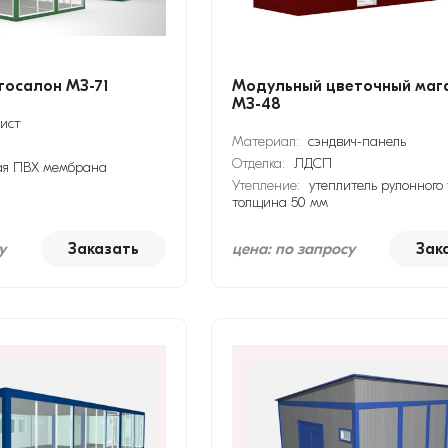
тосалон МЗ-71
Модульный цветочный маг
МЗ-48
ист
Материал:
сэндвич-панель
Отделка:
ЛДСП
ая ПВХ мембрана
Утепление:
утеплитель рулонного 
толщина 50 мм
у
Заказать
цена: по запросу
Зак