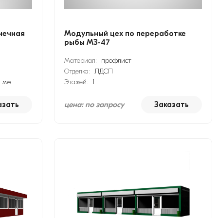
чечная
Модульный цех по переработке
рыбы МЗ-47
Материал:
профлист
Отделка:
ЛДСП
0 мм
Этажей:
1
азать
цена: по запросу
Заказать