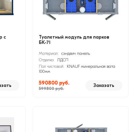
р с
Туалетный модуль для парков
БК-71
Материал:
сэндвич панель
Отделка:
ЛДСП
Пол чистовой:
KNAUF минеральная вата
100мм
590800 руб.
азать
Заказать
599800 руб.