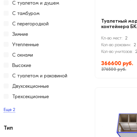
С туалетом и душем
С тамбуром
Туалетный мод
С перегородкой
контейнера БК
Зимние
Кл-во мест:
2
Утепленные
Кол-во раковин:
2
Кол-во унитазов:
С окнами
366600 руб.
Высокие
376500 руб.
С туалетом и раковиной
Двухсекционные
Трехсекционные
Еще
2
Тип